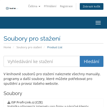
Čeština
Přihlášení
Registrace
Zobrazit košík
Přepn
Soubory pro stažení
Home
Soubory pro stažení
Product List
V knihovně souborů pro stažení naleznete všechny manuály,
programy a další soubory, které můžete potřebovat pro
spuštění a provoz Vašeho website.
Soubory
ISP Profi-Link.cz [CZE]
Nabídka připojení k Internetu pro firmy a náročné klienty.