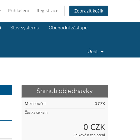
Přihlášení
Registrace
Zobrazit košík
í
Stav systému
Obchodní zástupci
Účet
Shrnutí objednávky
Mezisoučet
0 CZK
Částka celkem
0 CZK
Celkově k zaplacení