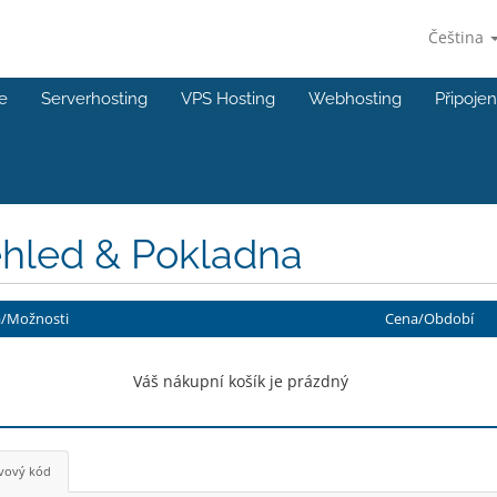
Čeština
e
Serverhosting
VPS Hosting
Webhosting
Připojen
ehled & Pokladna
a/Možnosti
Cena/Období
Váš nákupní košík je prázdný
vový kód