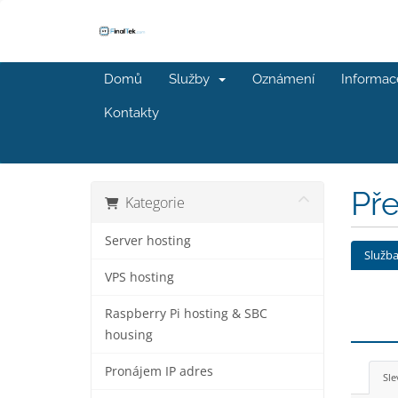
Domů
Služby
Oznámení
Informac
Kontakty
Př
Kategorie
Server hosting
Služb
VPS hosting
Raspberry Pi hosting & SBC
housing
Pronájem IP adres
Sle