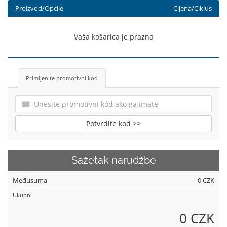
Proizvod/Opcije
Cijena/Ciklus
Vaša košarica je prazna
Primijenite promotivni kod
Potvrdite kod >>
Sažetak narudžbe
Međusuma
0 CZK
Ukupni
0 CZK