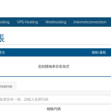
osting
VPS Hosting
Webhosting
internetconnection
帳
選項
價格/週期
您的購物車目前為空
用促銷代碼
檢驗代碼