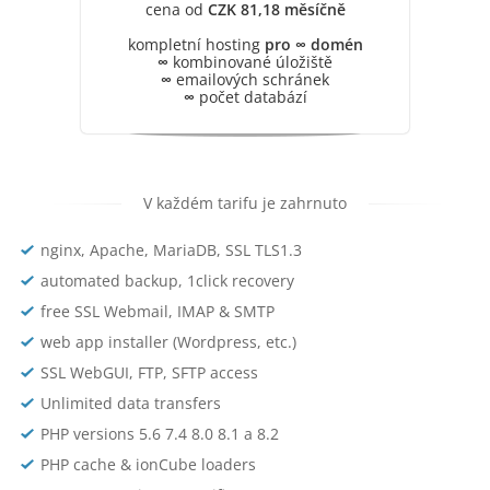
cena od
CZK 81,18 měsíčně
kompletní hosting
pro ∞ domén
∞
kombinované úložiště
∞
emailových schránek
∞
počet databází
V každém tarifu je zahrnuto
nginx, Apache, MariaDB, SSL TLS1.3
automated backup, 1click recovery
free SSL Webmail, IMAP & SMTP
web app installer (Wordpress, etc.)
SSL WebGUI, FTP, SFTP access
Unlimited data transfers
PHP versions 5.6 7.4 8.0 8.1 a 8.2
PHP cache & ionCube loaders