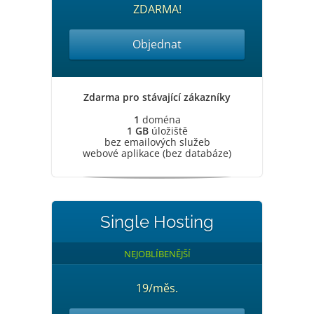
ZDARMA!
Objednat
Zdarma pro stávající zákazníky
1
doména
1 GB
úložiště
bez emailových služeb
webové aplikace (bez databáze)
Single Hosting
NEJOBLÍBENĚJŠÍ
19/měs.