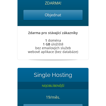
ZDARMA!
Objednat
Zdarma pro stávající zákazníky
1
doména
1 GB
úložiště
bez emailových služeb
webové aplikace (bez databáze)
Single Hosting
NEJOBLÍBENĚJŠÍ
19/měs.