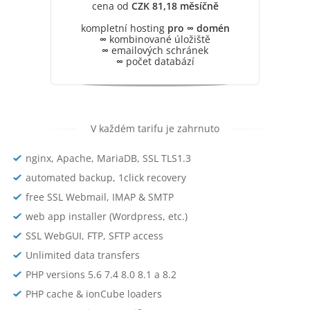
cena od
CZK 81,18 měsíčně
kompletní hosting
pro ∞ domén
∞
kombinované úložiště
∞
emailových schránek
∞
počet databází
V každém tarifu je zahrnuto
nginx, Apache, MariaDB, SSL TLS1.3
automated backup, 1click recovery
free SSL Webmail, IMAP & SMTP
web app installer (Wordpress, etc.)
SSL WebGUI, FTP, SFTP access
Unlimited data transfers
PHP versions 5.6 7.4 8.0 8.1 a 8.2
PHP cache & ionCube loaders