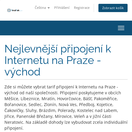
Čeština
Přihlášení
Registrace
Zobrazit košík
Přepn
Nejlevnější připojení k
Internetu na Praze -
východ
Zde si můžete vybrat tarif připojení k Internetu na Praze -
východ od naší společnosti. Připojení poskytujeme v obcích
Měšice, Líbeznice, Mratín, Hovorčovice, Bášť, Pakoměřice,
Bořanovice, Sedlec, Zlonín, Nová Ves, Předboj, Kojetice,
Čakovičky, Sluhy, Brázdim, Polerady, Kostelec nad Labem,
Jiřice, Panenské Břežany, Mírovice, Veleň a v jižní části
Neratovic. Na základě dohody lze vybudovat zcela individuální
připojení.