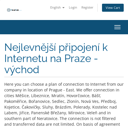
English
Login
Register
View Cart
Toggl
Nejlevnější připojení k
Internetu na Praze -
východ
Here you can choose a plan of connection to Internet from our
company in location of Prague - East. We offer connection in
cities Měšice, Líbeznice, Mratín, Hovorčovice, Bášť,
Pakoměřice, Bořanovice, Sedlec, Zlonín, Nová Ves, Předboj,
Kojetice, Čakovičky, Sluhy, Brázdim, Polerady, Kostelec nad
Labem, Jiřice, Panenské Břežany, Mírovice, Veleň and in
southern part of Neratovice. The connection is not filtered
and transferred data are not limited. On basis of agreement