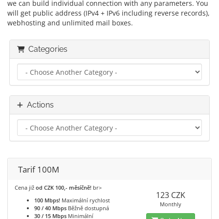
we can build individual connection with any parameters. You
will get public address (IPv4 + IPv6 including reverse records),
webhosting and unlimited mail boxes.
Categories
Actions
Tarif 100M
Cena již
od CZK 100,- měsíčně!
br>
123 CZK
100 Mbps!
Maximální rychlost
Monthly
90 / 40 Mbps
Běžně dostupná
30 / 15 Mbps
Minimální