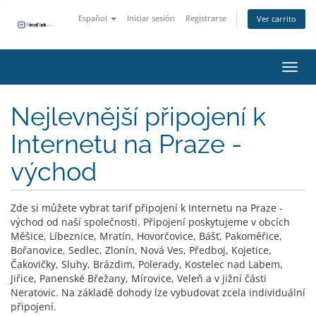
Español
Iniciar sesión
Registrarse
Ver carrito
Activ
Nejlevnější připojení k
Internetu na Praze -
východ
Zde si můžete vybrat tarif připojení k Internetu na Praze -
východ od naší společnosti. Připojení poskytujeme v obcích
Měšice, Líbeznice, Mratín, Hovorčovice, Bášť, Pakoměřice,
Bořanovice, Sedlec, Zlonín, Nová Ves, Předboj, Kojetice,
Čakovičky, Sluhy, Brázdim, Polerady, Kostelec nad Labem,
Jiřice, Panenské Břežany, Mírovice, Veleň a v jižní části
Neratovic. Na základě dohody lze vybudovat zcela individuální
připojení.