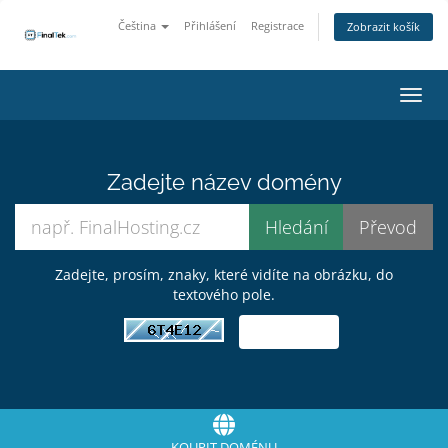
Čeština
Přihlášení
Registrace
Zobrazit košík
Přepn
Zadejte název domény
Zadejte, prosím, znaky, které vidíte na obrázku, do
textového pole.
KOUPIT DOMÉNU