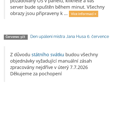
požadovaný OS v panelu, klikněte a váš
server bude spuštěn během minut. Všechny
obrazy jsou připraveny k ...
Více informací »
Den upálení mistra Jana Husa 6. července
Červenec 5čt
Z důvodu
státního svátku
budou všechny
objednávky vyžadující manuální zásah
zpracovány nejdříve v úterý 7.7.2026
Děkujeme za pochopení