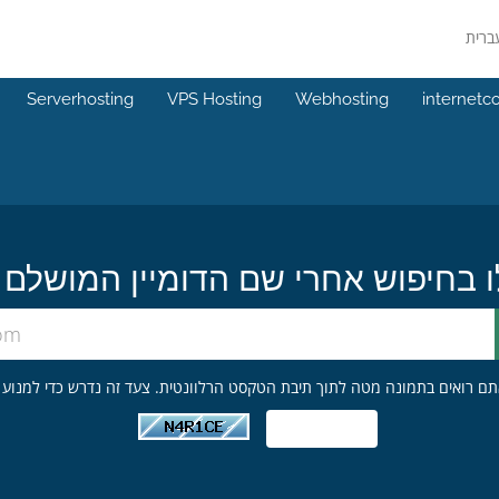
Serverhosting
VPS Hosting
Webhosting
internetc