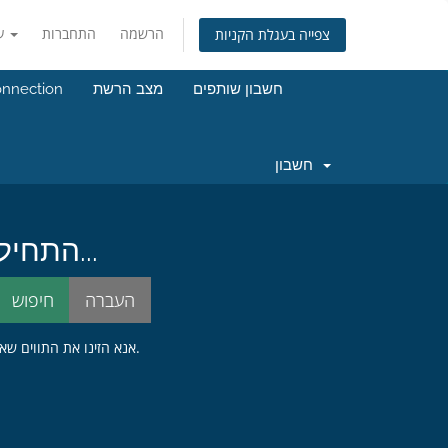
הרשמה
התחברות
עברית
צפייה בעגלת הקניות
onnection
מצב הרשת
חשבון שותפים
חשבון
התחילו בחיפוש אחרי שם הדומיין המושלם עבורכם...
אנא הזינו את התווים שאתם רואים בתמונה מטה לתוך תיבת הטקסט הרלוונטית. צעד זה נדרש כדי למנוע פתיחת פניות שלא לצורך.