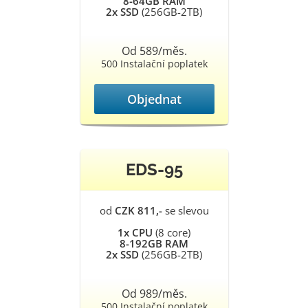
8-64GB RAM
2x SSD
(256GB-2TB)
Od 589/měs.
500 Instalační poplatek
Objednat
EDS-95
od
CZK 811,-
se slevou
1x CPU
(8 core)
8-192GB RAM
2x SSD
(256GB-2TB)
Od 989/měs.
500 Instalační poplatek