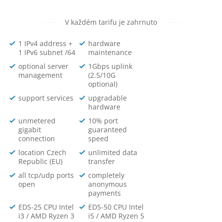
V každém tarifu je zahrnuto
1 IPv4 address +
hardware
1 IPv6 subnet /64
maintenance
optional server
1Gbps uplink
management
(2.5/10G
optional)
support services
upgradable
hardware
unmetered
10% port
gigabit
guaranteed
connection
speed
location Czech
unlimited data
Republic (EU)
transfer
all tcp/udp ports
completely
open
anonymous
payments
EDS-25 CPU Intel
EDS-50 CPU Intel
i3 / AMD Ryzen 3
i5 / AMD Ryzen 5