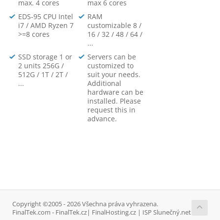
max. 4 cores
max 6 cores
EDS-95 CPU Intel
RAM
i7 / AMD Ryzen 7
customizable 8 /
>=8 cores
16 / 32 / 48 / 64 /
...
SSD storage 1 or
Servers can be
2 units 256G /
customized to
512G / 1T / 2T /
suit your needs.
...
Additional
hardware can be
installed. Please
request this in
advance.
Copyright ©2005 - 2026 Všechna práva vyhrazena.
FinalTek.com - FinalTek.cz| FinalHosting.cz | ISP Slunečný.net