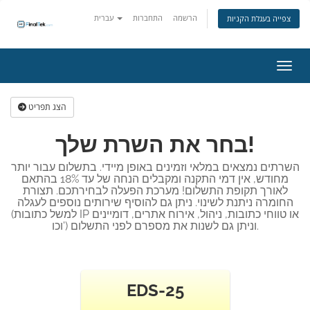
הרשמה
התחברות
עברית
צפייה בעגלת הקניות
ניווט
הצג תפריט
בחר את השרת שלך!
השרתים נמצאים במלאי וזמינים באופן מיידי. בתשלום עבור יותר
מחודש, אין דמי התקנה ומקבלים הנחה של עד 18% בהתאם
לאורך תקופת התשלום! מערכת הפעלה לבחירתכם. תצורת
החומרה ניתנת לשינוי. ניתן גם להוסיף שירותים נוספים לעגלה
(למשל כתובות IP או טווחי כתובות, ניהול, אירוח אתרים, דומיינים
וכו') וניתן גם לשנות את מספרם לפני התשלום.
EDS-25