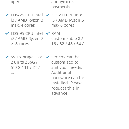
open
anonymous
payments
EDS-25 CPU Intel
EDS-50 CPU Intel
i3 / AMD Ryzen 3
i5 / AMD Ryzen 5
max. 4 cores
max 6 cores
EDS-95 CPU Intel
RAM
i7 / AMD Ryzen 7
customizable 8 /
>=8 cores
16 / 32 / 48 / 64 /
...
SSD storage 1 or
Servers can be
2 units 256G /
customized to
512G / 1T / 2T /
suit your needs.
...
Additional
hardware can be
installed. Please
request this in
advance.