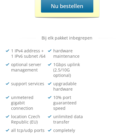
Nu bestellen
Bij elk pakket inbegrepen
1 IPv4 address +
hardware
1 IPv6 subnet /64
maintenance
optional server
1Gbps uplink
management
(2.5/10G
optional)
support services
upgradable
hardware
unmetered
10% port
gigabit
guaranteed
connection
speed
location Czech
unlimited data
Republic (EU)
transfer
all tcp/udp ports
completely