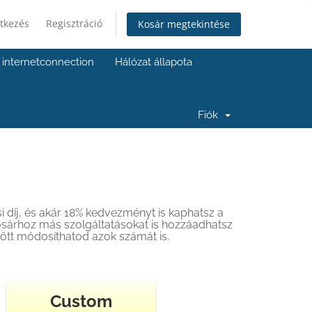
tkezés
Regisztráció
Kosár megtekintése
internetconnection
Hálózat állapota
Fiók
i díj, és akár 18% kedvezményt is kaphatsz a
kosárhoz más szolgáltatásokat is hozzáadhatsz
előtt módosíthatod azok számát is.
Custom