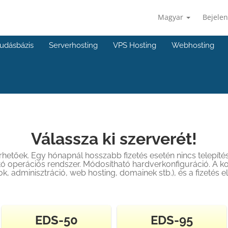
Magyar
Bejelen
udásbázis
Serverhosting
VPS Hosting
Webhosting
Válassza ki szerverét!
hetőek. Egy hónapnál hosszabb fizetés esetén nincs telepítés
ató operációs rendszer. Módosítható hardverkonfiguráció. A 
, adminisztráció, web hosting, domainek stb.), és a fizetés 
EDS-50
EDS-95