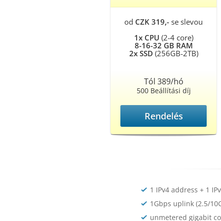
od
CZK 319,-
se slevou
1x CPU
(2-4 core)
8-16-32 GB RAM
2x SSD
(256GB-2TB)
Tól 389/hó
500 Beállítási díj
Rendelés
1 IPv4 address + 1 IP
1Gbps uplink (2.5/10G
unmetered gigabit c