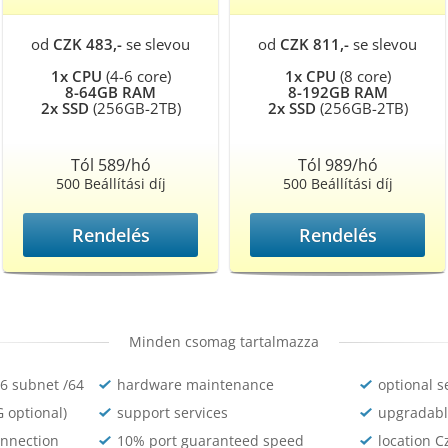
od
CZK 483,-
se slevou
od
CZK 811,-
se slevou
1x CPU
(4-6 core)
1x CPU
(8 core)
8-64GB RAM
8-192GB RAM
2x SSD
(256GB-2TB)
2x SSD
(256GB-2TB)
Tól 589/hó
Tól 989/hó
500 Beállítási díj
500 Beállítási díj
Rendelés
Rendelés
Minden csomag tartalmazza
v6 subnet /64
hardware maintenance
optional 
 optional)
support services
upgradabl
onnection
10% port guaranteed speed
location C