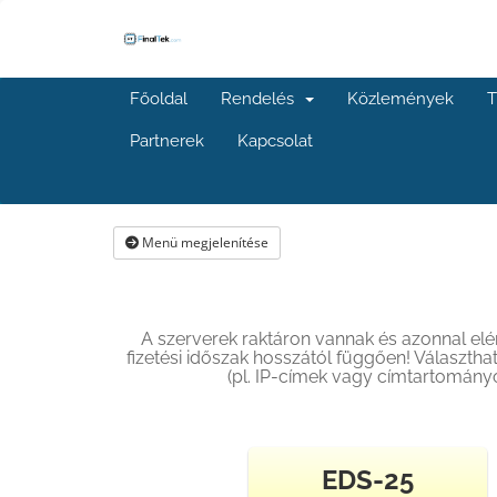
Főoldal
Rendelés
Közlemények
T
Partnerek
Kapcsolat
Menü megjelenítése
A szerverek raktáron vannak és azonnal elér
fizetési időszak hosszától függően! Választh
(pl. IP-címek vagy címtartományok
EDS-25