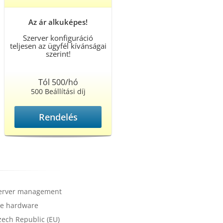
Az ár alkuképes!
Szerver konfiguráció
teljesen az ügyfél kívánságai
szerint!
Tól 500/hó
500 Beállítási díj
Rendelés
server management
e hardware
zech Republic (EU)