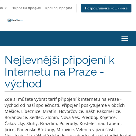
an
Најава на профил
Креирај профил
Потрошувачка кошничка
Вклу
Nejlevnější připojení k
Internetu na Praze -
východ
Zde si můžete vybrat tarif připojení k Internetu na Praze -
východ od naší společnosti. Připojení poskytujeme v obcích
Měšice, Líbeznice, Mratín, Hovorčovice, Bášť, Pakoměřice,
Bořanovice, Sedlec, Zlonín, Nová Ves, Předboj, Kojetice,
Čakovičky, Sluhy, Brázdim, Polerady, Kostelec nad Labem,
Jiřice, Panenské Břežany, Mírovice, Veleň a v jižní části
Neratovic. Na základě dohody lze vybudovat zcela individuální