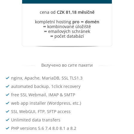
cena od
CZK 81,18 měsíčně
kompletní hosting
pro ∞ domén
∞
kombinované úložiště
∞
emailových schránek
∞
počet databází
Вклучено во сите пакети
nginx, Apache, MariaDB, SSL TLS1.3
automated backup, 1click recovery
free SSL Webmail, IMAP & SMTP
web app installer (Wordpress, etc.)
SSL WebGUI, FTP, SFTP access
Unlimited data transfers
PHP versions 5.6 7.4 8.0 8.1 a 8.2