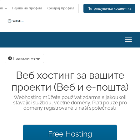
an
Најава на профил
Креирај профил
Потрошувачка кошничка
Вклу
Прикажи мени
Веб хостинг за вашите
проекти (Веб и е-пошта)
Webhosting můžete používat zdarma s jakoukoli
stávající službou, včetně domény. Platí pouze pro
domény registrované u naší společnosti.
Free Hosting