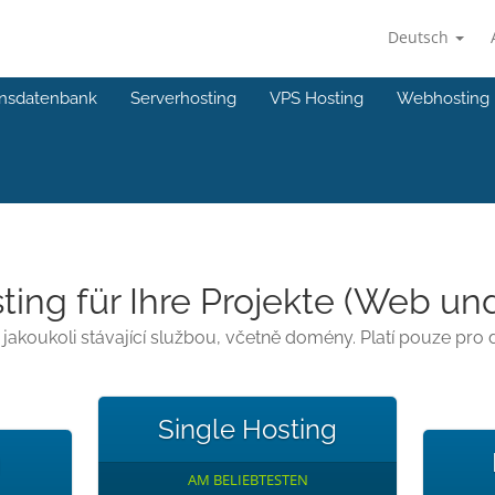
Deutsch
nsdatenbank
Serverhosting
VPS Hosting
Webhosting
ing für Ihre Projekte (Web und
koukoli stávající službou, včetně domény. Platí pouze pro 
Single Hosting
g
AM BELIEBTESTEN