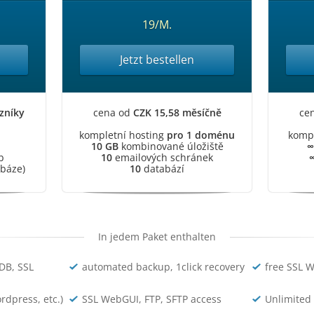
19/M.
Jetzt bestellen
zníky
cena od
CZK 15,58 měsíčně
ce
kompletní hosting
pro 1 doménu
kompl
10 GB
kombinované úložiště
∞
b
10
emailových schránek
abáze)
10
databází
In jedem Paket enthalten
DB, SSL
automated backup, 1click recovery
free SSL 
rdpress, etc.)
SSL WebGUI, FTP, SFTP access
Unlimited 