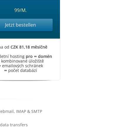
99/M.
Jetzt bestellen
na od
CZK 81,18 měsíčně
etní hosting
pro ∞ domén
kombinované úložiště
∞
emailových schránek
∞
počet databází
Webmail, IMAP & SMTP
data transfers