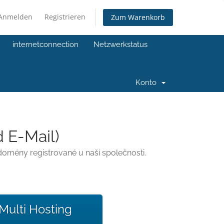
Anmelden
Registrieren
Zum Warenkorb
internetconnection
Netzwerkstatus
Konto
 E-Mail)
domény registrované u naší společnosti.
Multi Hosting