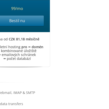
99/mo
Bestil nu
na od
CZK 81,18 měsíčně
etní hosting
pro ∞ domén
kombinované úložiště
∞
emailových schránek
∞
počet databází
Webmail, IMAP & SMTP
data transfers