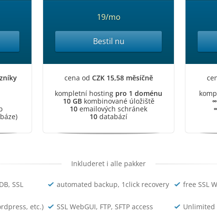
19/mo
Bestil nu
zníky
cena od
CZK 15,58 měsíčně
ce
kompletní hosting
pro 1 doménu
kompl
10 GB
kombinované úložiště
∞
b
10
emailových schránek
abáze)
10
databází
Inkluderet i alle pakker
DB, SSL
automated backup, 1click recovery
free SSL 
rdpress, etc.)
SSL WebGUI, FTP, SFTP access
Unlimited 