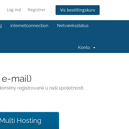
Log ind
Registrer
Vis bestillingskurv
g
internetconnection
Netværksstatus
Konto
 e-mail)
domény registrované u naší společnosti.
Multi Hosting