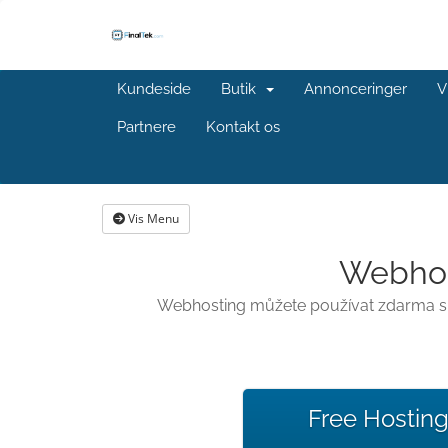
Kundeside
Butik
Annonceringer
V
Partnere
Kontakt os
Vis Menu
Webhost
Webhosting můžete používat zdarma s ja
Free Hostin