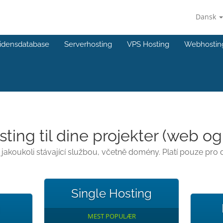
Dansk
idensdatabase
Serverhosting
VPS Hosting
Webhostin
ing til dine projekter (web og
koukoli stávající službou, včetně domény. Platí pouze pro 
Single Hosting
g
MEST POPULÆR