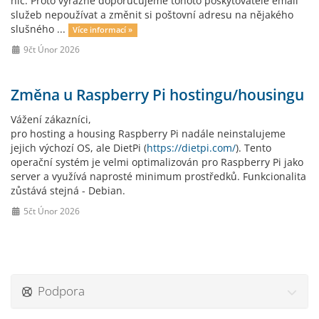
nic. Proto výrazně doporučujeme tohoto poskytovatele email
služeb nepoužívat a změnit si poštovní adresu na nějakého
slušného ...
Více informací »
9čt Únor 2026
Změna u Raspberry Pi hostingu/housingu
Vážení zákazníci,
pro hosting a housing Raspberry Pi nadále neinstalujeme
jejich výchozí OS, ale DietPi (
https://dietpi.com/
). Tento
operační systém je velmi optimalizován pro Raspberry Pi jako
server a využívá naprosté minimum prostředků. Funkcionalita
zůstává stejná - Debian.
5čt Únor 2026
Podpora