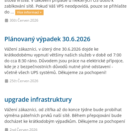
síťová vrstva. V takovém případě u některých OS došlo k
zablkování sítě. Pokud Váš VPS neodpovídá, pouze se přihlašte
do ...
Více informací »
30čt Červen 2026
Plánovaný výpadek 30.6.2026
Vážení zákazníci, v úterý dne 30.6.2026 dojde ke
krátkodobému vypnutí většiny našich služeb v době od 7:00
do cca 8:30 ráno. Důvodem jsou práce na elektrické přípojce,
kde je z bezpečnostních důvodů nutné plné odstavení -
včetně všech UPS systémů. Děkujeme za pochopení!
25čt Červen 2026
upgrade infrastruktury
Vážení zákazníci, od zítřka až do konce týdne bude probíhat
výměna páteřních prvků naší sítě. Během přepojování bude
docházet ke krátkodobým výpadkům. Děkujeme za pochopení
2nd Červen 2026