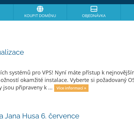
KOUPIT DOMÉNU
OBJEDNÁVKA
alizace
čních systémů pro VPS! Nyní máte přístup k nejnověj
žností okamžité instalace. Vyberte si požadovaný OS 
jsou připraveny k ...
Více informací »
a Jana Husa 6. července