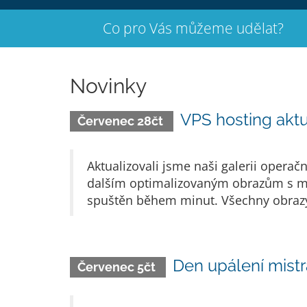
Co pro Vás můžeme udělat?
Novinky
VPS hosting aktu
Červenec 28čt
Aktualizovali jsme naši galerii opera
dalším optimalizovaným obr­azům s mo
spuštěn během minut. Všechny obrazy 
Den upálení mistr
Červenec 5čt