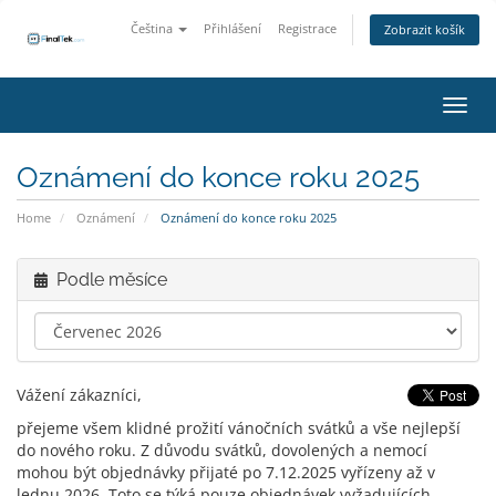
Čeština
Přihlášení
Registrace
Zobrazit košík
Přepn
Oznámení do konce roku 2025
Home
Oznámení
Oznámení do konce roku 2025
Podle měsíce
Vážení zákazníci,
přejeme všem klidné prožití vánočních svátků a vše nejlepší
do nového roku. Z důvodu svátků, dovolených a nemocí
mohou být objednávky přijaté po 7.12.2025 vyřízeny až v
lednu 2026. Toto se týká pouze objednávek vyžadujících