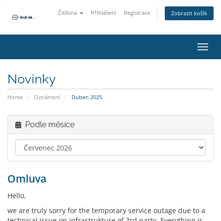
Čeština
Přihlášení
Registrace
Zobrazit košík
Přepn
Novinky
Home
Oznámení
Duben 2025
Podle měsíce
Omluva
Hello,
we are truly sorry for the temporary service outage due to a
technical issue on infrastrukture of 3rd party. Everything is