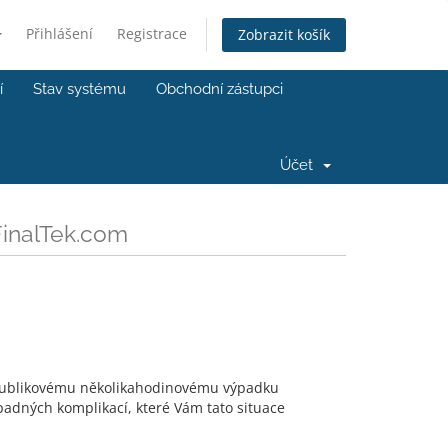
Přihlášení
Registrace
Zobrazit košík
í
Stav systému
Obchodní zástupci
Účet
 FinalTek.com
epublikovému několikahodinovému výpadku
ípadných komplikací, které Vám tato situace