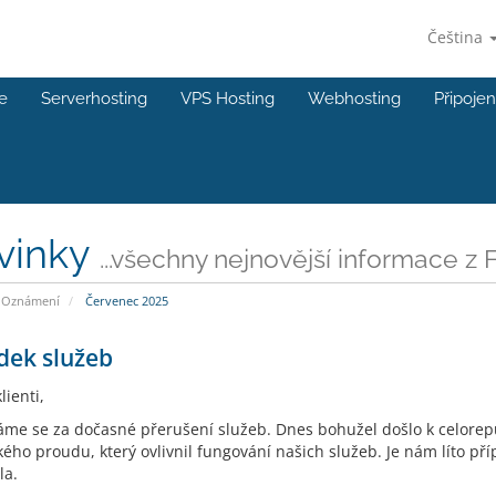
Čeština
e
Serverhosting
VPS Hosting
Webhosting
Připojen
vinky
...všechny nejnovější informace z
Oznámení
Červenec 2025
dek služeb
lienti,
me se za dočasné přerušení služeb. Dnes bohužel došlo k celor
kého proudu, který ovlivnil fungování našich služeb. Je nám líto př
la.