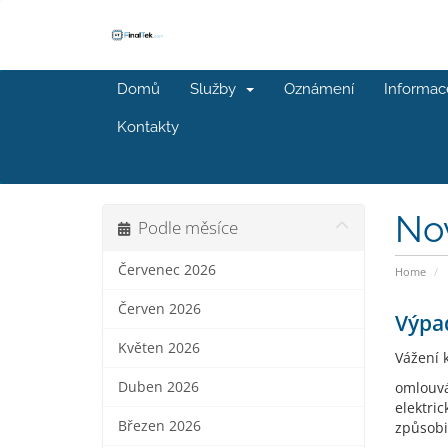
Domů
Služby
Oznámení
Informac
Kontakty
No
Podle měsíce
Červenec 2026
Home
Červen 2026
Výpa
Květen 2026
Vážení k
Duben 2026
omlouvá
elektric
Březen 2026
způsobi