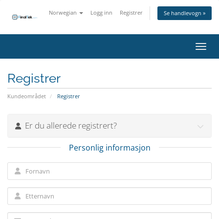
Norwegian
Logg inn
Registrer
Se handlevogn »
Bytt 
Registrer
Kundeområdet
Registrer
Er du allerede registrert?
Personlig informasjon