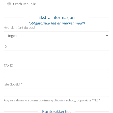
Ekstra informasjon
(obligatoriske felt er merket med*)
Hvordan fant du oss?
ID
TAX ID
Jste člověk? *
Aby se zabránilo automatickému vyplňování roboty, odpovězte "YES".
Kontosikkerhet