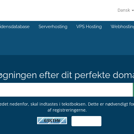
Dansk
idensdatabase
Serverhosting
VPS Hosting
Webhostin
gningen efter dit perfekte dom
edet nedenfor, skal indtastes i tekstboksen. Dette er nødvendigt f
af registreringerne.