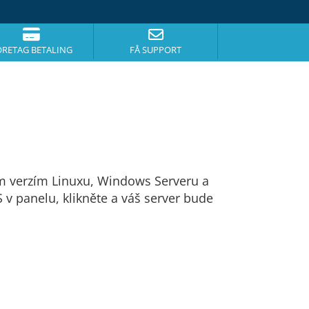
ORETAG BETALING
FÅ SUPPORT
ším verzím Linuxu, Windows Serveru a
v panelu, klikněte a váš server bude