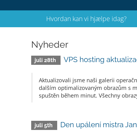
Hvordan kan vi hjælpe idag?
Nyheder
VPS hosting aktualiz
juli 28th
Aktualizovali jsme naši galerii opera
dalším optimalizovaným obr­azům s mo
spuštěn během minut. Všechny obrazy 
Den upálení mistra Ja
juli 5th