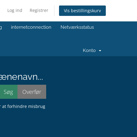
Log ind
Registrer
Vis bestillingskurv
g
internetconnection
Netværksstatus
Konto
ænenavn...
or at forhindre misbrug