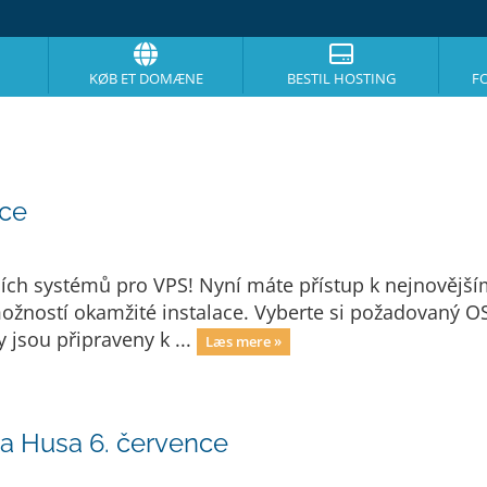
KØB ET DOMÆNE
BESTIL HOSTING
F
ace
čních systémů pro VPS! Nyní máte přístup k nejnověj
žností okamžité instalace. Vyberte si požadovaný OS 
jsou připraveny k ...
Læs mere »
na Husa 6. července