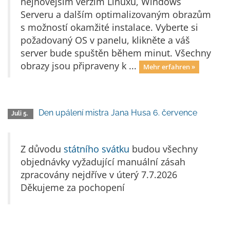
nejnovějším verzím Linuxu, Windows
Serveru a dalším optimalizovaným obr­azům
s možností okamžité instalace. Vyberte si
požadovaný OS v panelu, klikněte a váš
server bude spuštěn během minut. Všechny
obrazy jsou připraveny k ...
Mehr erfahren »
Den upálení mistra Jana Husa 6. července
Juli 5.
Z důvodu
státního svátku
budou všechny
objednávky vyžadující manuální zásah
zpracovány nejdříve v úterý 7.7.2026
Děkujeme za pochopení