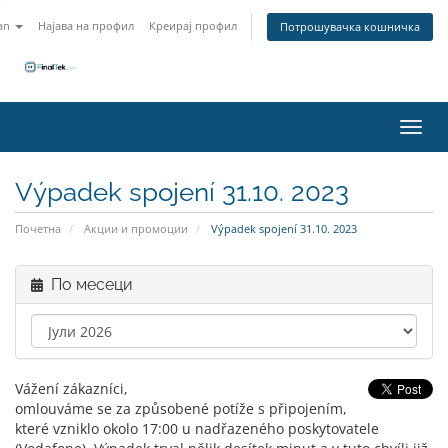
an
Најава на профил
Креирај профил
Потрошувачка кошничка
Вклу
Výpadek spojení 31.10. 2023
Почетна
Акции и промоции
Výpadek spojení 31.10. 2023
По месеци
Vážení zákazníci,
omlouváme se za způsobené potíže s připojením,
které vzniklo okolo 17:00 u nadřazeného poskytovatele