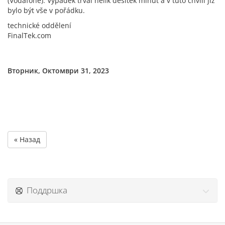
(Vodafone). Výpadek trval nělik desítek minut a v tuto chvíli již
bylo být vše v pořádku.
technické oddělení
FinalTek.com
Вторник, Октомври 31, 2023
« Назад
Поддршка