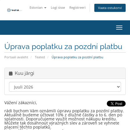
Estonian
Logi sisse
Registreeri
Vaata ostukorvi
Lülit
Úprava poplatku za pozdní platbu
Portaali avaleht
Teated
Úprava poplatku za pozdní platbu
Kuu järgi
Vážení zákazníci,
rádi bychom Vám oznámili úpravu poplatku za pozdní platby.
Aktuálně budeme účtovat 10% z dlužné částky a to 6. den po
splatnosti. Doporučujeme využít možnost nákupu kreditu.
Můžete tak dosáhnout výrazných slev a zároveň se vyhnete
placení těchto poplatků.