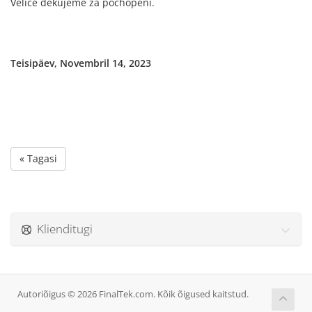
Velice děkujeme za pochopení.
Teisipäev, Novembril 14, 2023
« Tagasi
Klienditugi
Autoriõigus © 2026 FinalTek.com. Kõik õigused kaitstud.