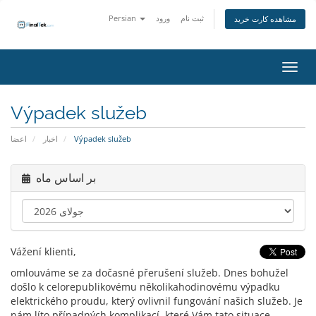
Persian
ورود
ثبت نام
مشاهده کارت خرید
اوبری
Výpadek služeb
اعضا
اخبار
Výpadek služeb
بر اساس ماه
Vážení klienti,
omlouváme se za dočasné přerušení služeb. Dnes bohužel
došlo k celorepublikovému několikahodinovému výpadku
elektrického proudu, který ovlivnil fungování našich služeb. Je
nám líto případných komplikací, které Vám tato situace