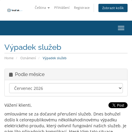
Čeština
Přihlášení
Registrace
Zobrazit košík
Přepn
Výpadek služeb
Home
Oznámení
Výpadek služeb
Podle měsíce
Vážení klienti,
omlouváme se za dočasné přerušení služeb. Dnes bohužel
došlo k celorepublikovému několikahodinovému výpadku
elektrického proudu, který ovlivnil fungování našich služeb. Je
nám líto případných komplikací, které Vám tato situace