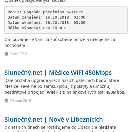
výpadek poskytovaných služeb.
Popis: Upgrade páteřního switche

Datum zahájení: 16.10.2018, 01:00

Datum ukončení: 16.10.2018, 05:00

Délka výpadku: cca 10 min
Omlouváme se Vám za způsobené potíže a děkujeme za
pochopení.
3 oct 2018
Slunečný.net | Měšice WiFi 450Mbps
Dále probíhá upgrade všech našich páteřních bodů. Staré
Měšice (severně od zámku) jsou již pokryty a umožňují
bezdrátové připojení
WiFi
k síti na linkové rychlosti
450Mbps
.
20 août 2018
Slunečný.net | Nově v Líbeznicích
V dnešních dnech se rozšiřujeme do Líbeznic a
hledáme