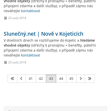
vhodné objekty
(střechy k pronájmu + benefity, páteřní
připojení zdarma a další služby), v případě zájmu nás
neváhejte
kontaktovat
20 août 2018
Slunečný.net | Nově v Kojeticích
V dnešních dnech se rozšiřujeme do Kojetic a
hledáme
vhodné objekty
(střechy k pronájmu + benefity, páteřní
připojení zdarma a další služby), v případě zájmu nás
neváhejte
kontaktovat
20 août 2018
41
42
43
44
45