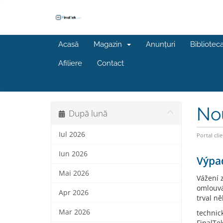
Acasă
Magazin
Anunțuri
Bibliotec
Afiliere
Contact
No
După lună
Iul 2026
Portal clie
Iun 2026
Výpad
Mai 2026
Vážení z
omlouvá
Apr 2026
trval ně
Mar 2026
technic
FinalTe