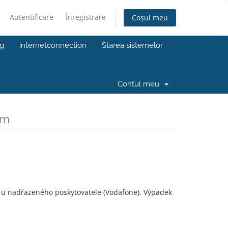
Autentificare
Înregistrare
Coșul meu
g
internetconnection
Starea sistemelor
Contul meu
om
0 u nadřazeného poskytovatele (Vodafone). Výpadek