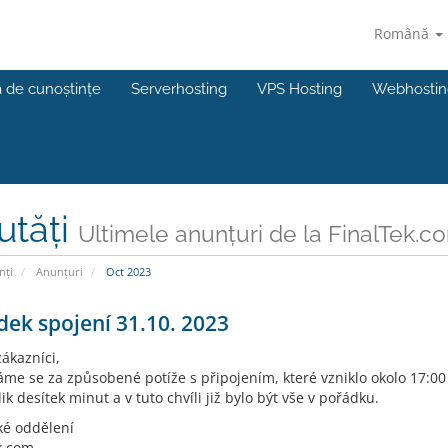
Română
a de cunoștințe
Serverhosting
VPS Hosting
Webhostin
utăți
Ultimele anunțuri de la FinalTek.c
nți
Anunțuri
Oct 2023
ek spojení 31.10. 2023
ákazníci,
me se za způsobené potíže s připojením, které vzniklo okolo 17:0
lik desítek minut a v tuto chvíli již bylo být vše v pořádku.
ké oddělení
k.com