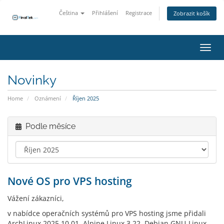
Čeština
Přihlášení
Registrace
Zobrazit košík
Přepn
Novinky
Home
Oznámení
Říjen 2025
Podle měsíce
Nové OS pro VPS hosting
Vážení zákazníci,
v nabídce operačních systémů pro VPS hosting jsme přidali
ArchLinux 2025.10.01, Alpine Linux 3.22, Debian GNU-Linux