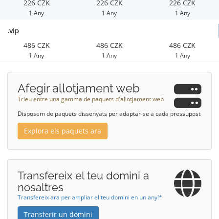
226 CZK
226 CZK
226 CZK
1 Any
1 Any
1 Any
.vip
486 CZK
486 CZK
486 CZK
1 Any
1 Any
1 Any
Afegir allotjament web
Trieu entre una gamma de paquets d'allotjament web
Disposem de paquets dissenyats per adaptar-se a cada pressupost
Explora els paquets ara
Transfereix el teu domini a
nosaltres
Transfereix ara per ampliar el teu domini en un any!*
Transferir un domini