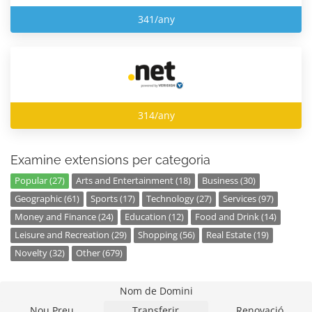
341/any
314/any
Examine extensions per categoria
Popular (27)
Arts and Entertainment (18)
Business (30)
Geographic (61)
Sports (17)
Technology (27)
Services (97)
Money and Finance (24)
Education (12)
Food and Drink (14)
Leisure and Recreation (29)
Shopping (56)
Real Estate (19)
Novelty (32)
Other (679)
Nom de Domini
Nou Preu
Transferir
Renovació