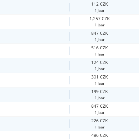
112 CZK
1 Jaar
1,257 CZK
1 Jaar
847 CZK
1 Jaar
516 CZK
1 Jaar
124 CZK
1 Jaar
301 CZK
1 Jaar
199 CZK
1 Jaar
847 CZK
1 Jaar
226 CZK
1 Jaar
486 CZK