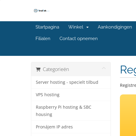
Startpagina
Winkel
Aankondigingen
Filialen
Contact opnemen
Re
Categorieën
Server hosting - specielt tilbud
Registr
VPS hosting
Raspberry Pi hosting & SBC
housing
Pronájem IP adres