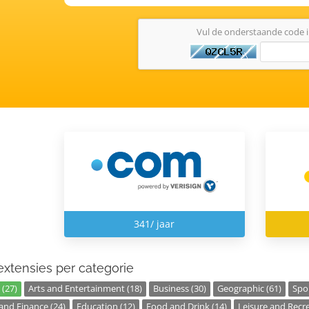
Vul de onderstaande code 
341/ jaar
xtensies per categorie
 (27)
Arts and Entertainment (18)
Business (30)
Geographic (61)
Spor
nd Finance (24)
Education (12)
Food and Drink (14)
Leisure and Recre