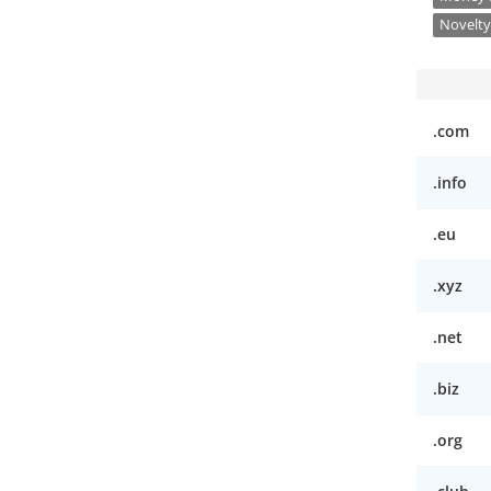
Novelty
.com
.info
.eu
.xyz
.net
.biz
.org