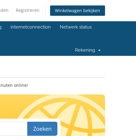
lden
Registreren
Winkelwagen bekijken
g
internetconnection
Netwerk status
Rekening
inuten online!
Zoeken