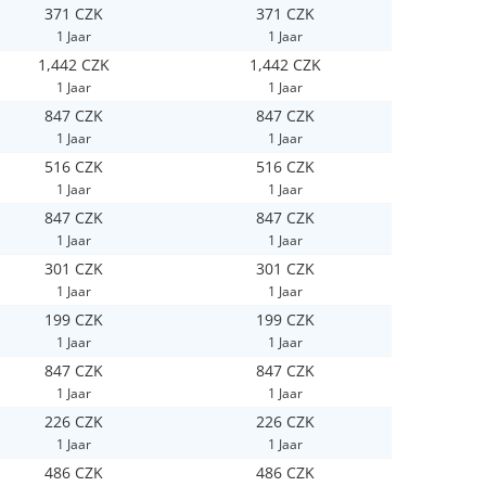
371 CZK
371 CZK
1 Jaar
1 Jaar
1,442 CZK
1,442 CZK
1 Jaar
1 Jaar
847 CZK
847 CZK
1 Jaar
1 Jaar
516 CZK
516 CZK
1 Jaar
1 Jaar
847 CZK
847 CZK
1 Jaar
1 Jaar
301 CZK
301 CZK
1 Jaar
1 Jaar
199 CZK
199 CZK
1 Jaar
1 Jaar
847 CZK
847 CZK
1 Jaar
1 Jaar
226 CZK
226 CZK
1 Jaar
1 Jaar
486 CZK
486 CZK