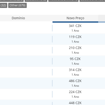
 (32)
Other (679)
Domínio
Novo Preço
341 CZK
1 Ano
119 CZK
1 Ano
210 CZK
1 Ano
95 CZK
1 Ano
314 CZK
1 Ano
486 CZK
1 Ano
224 CZK
1 Ano
448 CZK