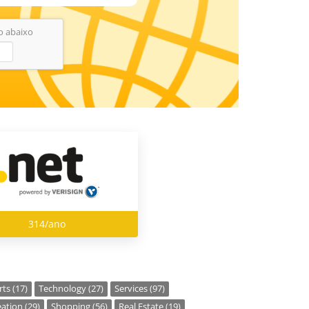
do abaixo
314/ano
ts (17)
Technology (27)
Services (97)
ation (29)
Shopping (56)
Real Estate (19)