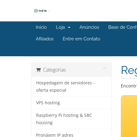
Início
Loja
Anúncios
Base de Con
Afiliados
Entre em Contato
Re
Categorias
Hospedagem de servidores -
Encontr
oferta especial
VPS hosting
Raspberry Pi hosting & SBC
housing
Pronájem IP adres