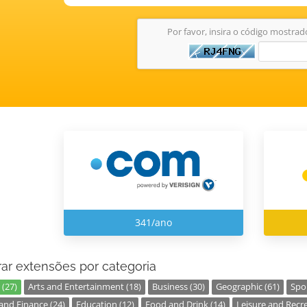
Por favor, insira o código mostra
341/ano
ar extensões por categoria
 (27)
Arts and Entertainment (18)
Business (30)
Geographic (61)
Spor
nd Finance (24)
Education (12)
Food and Drink (14)
Leisure and Recre