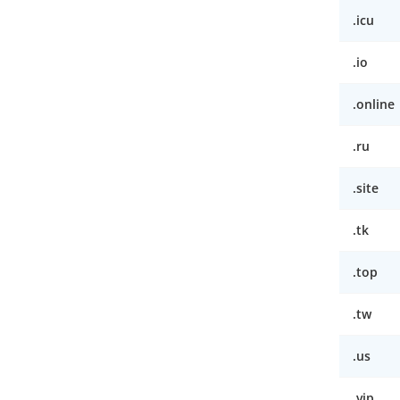
.icu
.io
.online
.ru
.site
.tk
.top
.tw
.us
.vip