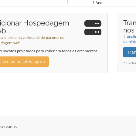
1 Ano
icionar Hospedagem
Tran
nós
eb
Transfi
ha entre uma variedade de pacotes de
domínio
edagem web
 pacotes projetados para caber em todos os orçamentos
Tra
plore os pacotes agora
* Exclu
eservados.