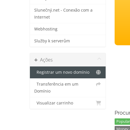
Slunečný.net - Conexão com a
Internet
Webhosting
Služby k serverům
Ações
Registrar um novo domínio
Transferência em um
Domínio
Visualizar carrinho
Procur
Popular
Money a