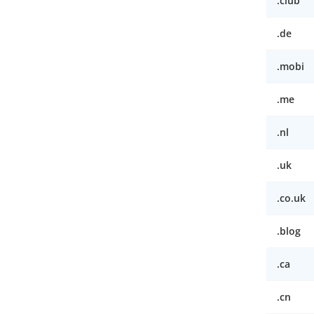
.club
.de
.mobi
.me
.nl
.uk
.co.uk
.blog
.ca
.cn