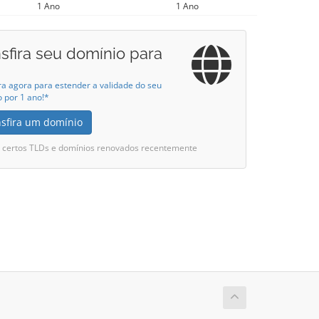
1 Ano
1 Ano
sfira seu domínio para
ra agora para estender a validade do seu
 por 1 ano!*
nsfira um domínio
i certos TLDs e domínios renovados recentemente