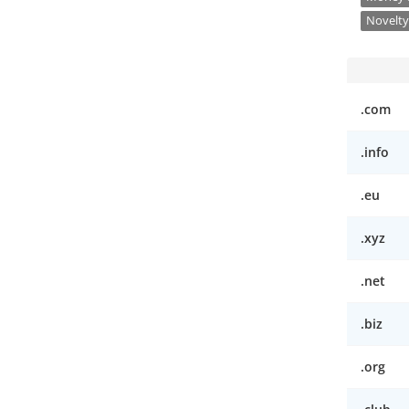
Novelty
.com
.info
.eu
.xyz
.net
.biz
.org