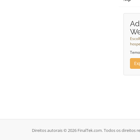
Ad
W
Escol
hosp
Temos
Ex
Direitos autorais © 2026 FinalTek.com. Todos os direitos r