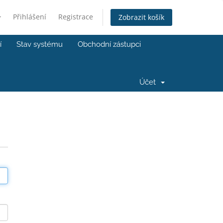
Přihlášení
Registrace
Zobrazit košík
í
Stav systému
Obchodní zástupci
Účet