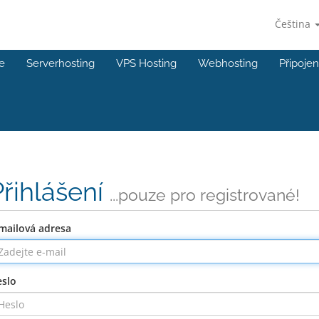
Čeština
e
Serverhosting
VPS Hosting
Webhosting
Připojen
Přihlášení
...pouze pro registrované!
mailová adresa
slo