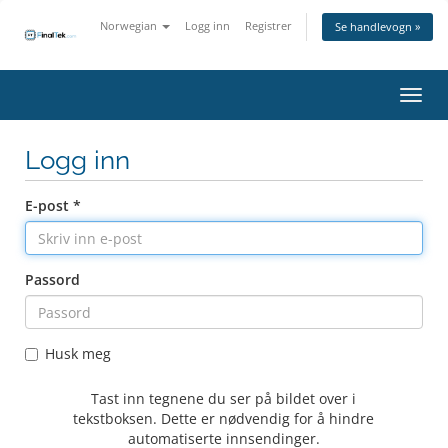
Norwegian
Logg inn
Registrer
Se handlevogn »
Bytt 
Logg inn
E-post *
Passord
Husk meg
Tast inn tegnene du ser på bildet over i
tekstboksen. Dette er nødvendig for å hindre
automatiserte innsendinger.