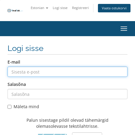
Estonian
Logi sisse
Registreeri
Vaata ostukorvi
Lülit
Logi sisse
E-mail
Salasõna
Mäleta mind
Palun sisestage pildil olevad tähemärgid
olemasolevasse tekstilahtrisse.