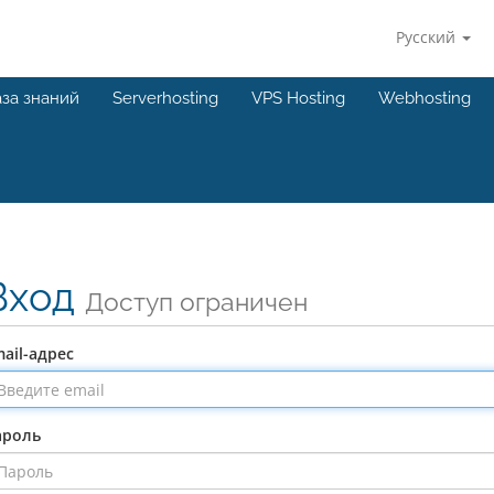
Русский
за знаний
Serverhosting
VPS Hosting
Webhosting
Вход
Доступ ограничен
ail-адрес
ароль