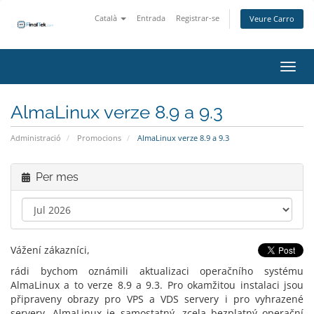
Català
Entrada
Registrar-se
Veure Carro
Canvi
AlmaLinux verze 8.9 a 9.3
Administració
Promocions
AlmaLinux verze 8.9 a 9.3
Per mes
Vážení zákazníci,
rádi bychom oznámili aktualizaci operačního systému
AlmaLinux a to verze 8.9 a 9.3. Pro okamžitou instalaci jsou
připraveny obrazy pro VPS a VDS servery i pro vyhrazené
servery. AlmaLinux je samostatný, zcela bezplatný operační