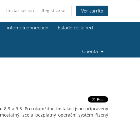
Iniciar sesión
Registrarse
Ver carrito
internetconnection
Estado de la red
Cuenta
 8.9 a 9.3. Pro okamžitou instalaci jsou připraveny
mostatný, zcela bezplatný operační systém řízený