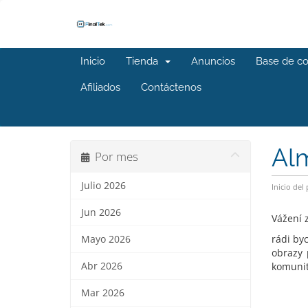
Inicio
Tienda
Anuncios
Base de c
Afiliados
Contáctenos
Alm
Por mes
Julio 2026
Inicio del 
Jun 2026
Vážení z
rádi by
Mayo 2026
obrazy 
Abr 2026
komunit
Mar 2026