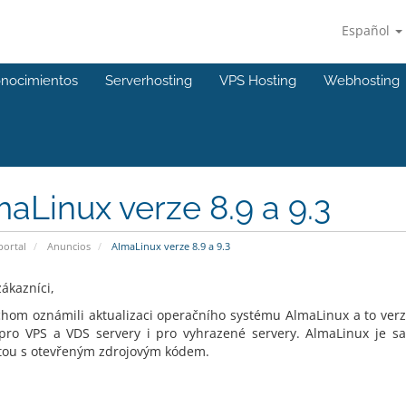
Español
onocimientos
Serverhosting
VPS Hosting
Webhosting
aLinux verze 8.9 a 9.3
portal
Anuncios
AlmaLinux verze 8.9 a 9.3
ákazníci,
chom oznámili aktualizaci operačního systému AlmaLinux a to verze
pro VPS a VDS servery i pro vyhrazené servery. AlmaLinux je sa
ou s otevřeným zdrojovým kódem.