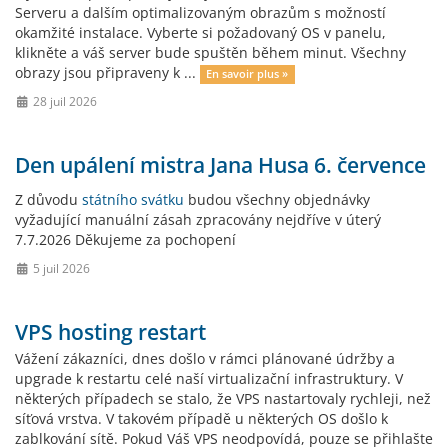
Serveru a dalším optimalizovaným obr­azům s možností
okamžité instalace. Vyberte si požadovaný OS v panelu,
klikněte a váš server bude spuštěn během minut. Všechny
obrazy jsou připraveny k ...
En savoir plus »
28 juil 2026
Den upálení mistra Jana Husa 6. července
Z důvodu
státního svátku
budou všechny objednávky
vyžadující manuální zásah zpracovány nejdříve v úterý
7.7.2026 Děkujeme za pochopení
5 juil 2026
VPS hosting restart
Vážení zákazníci, dnes došlo v rámci plánované údržby a
upgrade k restartu celé naší virtualizační infrastruktury. V
některých případech se stalo, že VPS nastartovaly rychleji, než
síťová vrstva. V takovém případě u některých OS došlo k
zablkování sítě. Pokud Váš VPS neodpovídá, pouze se přihlašte