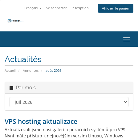
Français
Se connecter
Inscription
Afficher le panier
Bascu
Actualités
Accueil
Annonces
août 2026
Par mois
VPS hosting aktualizace
Aktualizovali jsme naši galerii operačních systémů pro VPS!
Nyní máte přístup k nejnovějším verzím Linuxu, Windows