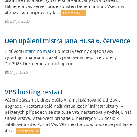
okamžité instalace. Vyberte si požadovaný OS v panelu,
klikněte a váš server bude spuštěn během minut. Všechny
obrazy jsou připraveny k ...
Leia mais... »
28º jul 2026
Den upálení mistra Jana Husa 6. července
Z důvodu
státního svátku
budou všechny objednávky
vyžadující manuální zásah zpracovány nejdříve v úterý
7.7.2026 Děkujeme za pochopení
5º jul 2026
VPS hosting restart
Vážení zákazníci, dnes došlo v rámci plánované údržby a
upgrade k restartu celé naší virtualizační infrastruktury. V
některých případech se stalo, že VPS nastartovaly rychleji, než
síťová vrstva. V takovém případě u některých OS došlo k
zablkování sítě. Pokud Váš VPS neodpovídá, pouze se přihlašte
do ...
Leia mais... »