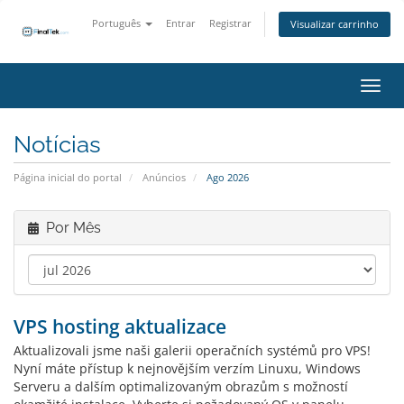
Português
Entrar
Registrar
Visualizar carrinho
Alter
Notícias
Página inicial do portal
Anúncios
Ago 2026
Por Mês
VPS hosting aktualizace
Aktualizovali jsme naši galerii operačních systémů pro VPS!
Nyní máte přístup k nejnovějším verzím Linuxu, Windows
Serveru a dalším optimalizovaným obr­azům s možností