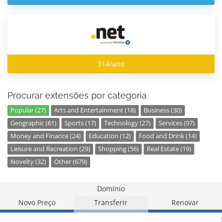
314/ano
Procurar extensões por categoria
Popular (27)
Arts and Entertainment (18)
Business (30)
Geographic (61)
Sports (17)
Technology (27)
Services (97)
Money and Finance (24)
Education (12)
Food and Drink (14)
Leisure and Recreation (29)
Shopping (56)
Real Estate (19)
Novelty (32)
Other (679)
Domínio
Novo Preço
Transferir
Renovar