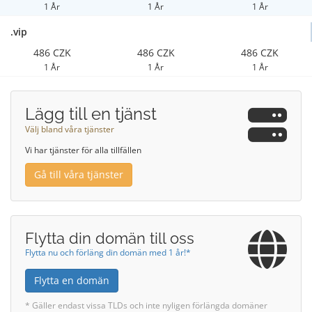
1 År
1 År
1 År
.vip
486 CZK
486 CZK
486 CZK
1 År
1 År
1 År
Lägg till en tjänst
Välj bland våra tjänster
Vi har tjänster för alla tillfällen
Gå till våra tjänster
Flytta din domän till oss
Flytta nu och förläng din domän med 1 år!*
Flytta en domän
* Gäller endast vissa TLDs och inte nyligen förlängda domäner