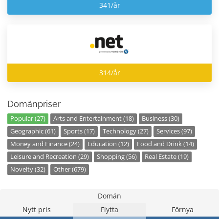
341/år
314/år
Domänpriser
Popular (27)
Arts and Entertainment (18)
Business (30)
Geographic (61)
Sports (17)
Technology (27)
Services (97)
Money and Finance (24)
Education (12)
Food and Drink (14)
Leisure and Recreation (29)
Shopping (56)
Real Estate (19)
Novelty (32)
Other (679)
Domän
Nytt pris
Flytta
Förnya