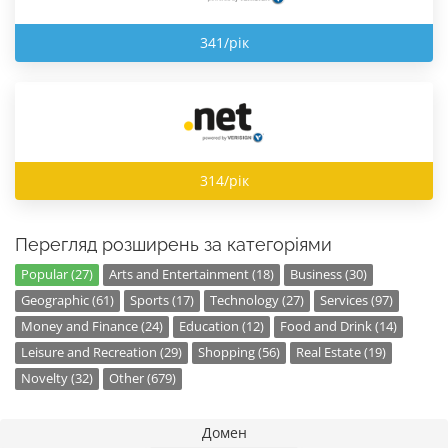
341/рік
314/рік
Перегляд розширень за категоріями
Popular (27)
Arts and Entertainment (18)
Business (30)
Geographic (61)
Sports (17)
Technology (27)
Services (97)
Money and Finance (24)
Education (12)
Food and Drink (14)
Leisure and Recreation (29)
Shopping (56)
Real Estate (19)
Novelty (32)
Other (679)
Домен