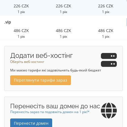
226 CZK
226 CZK
226 CZK
1 рік
1 рік
1 рік
.vip
486 CZK
486 CZK
486 CZK
1 рік
1 рік
1 рік
Додати веб-хостінг
Оберіть веб-хостинг
Ми маємо тарифи які задовільнять будь-який бюджет
Переглянути тарифи зараз
Перенесіть ваш домен до нас
Перенесіть зараз та подовжіть домен на 1 рік!*
Перенести домен