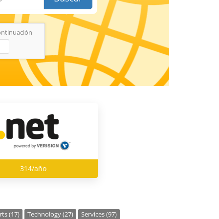
ontinuación
314/año
ts (17)
Technology (27)
Services (97)