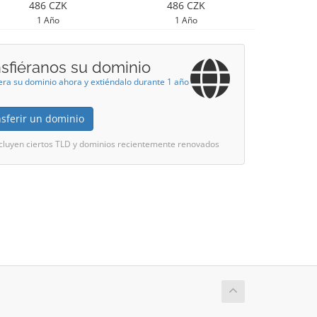
486 CZK
486 CZK
1 Año
1 Año
nsfiéranos su dominio
era su dominio ahora y extiéndalo durante 1 año
sferir un dominio
cluyen ciertos TLD y dominios recientemente renovados