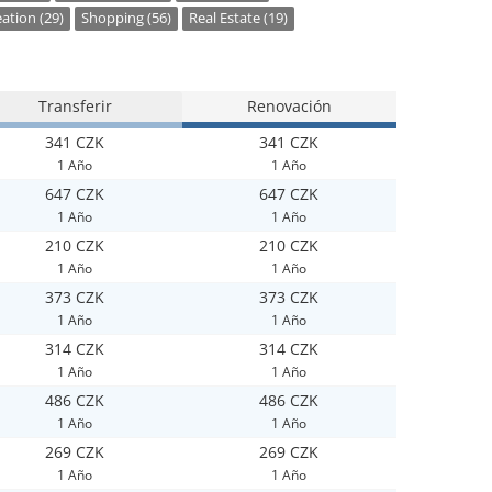
ation (29)
Shopping (56)
Real Estate (19)
Transferir
Renovación
341 CZK
341 CZK
1 Año
1 Año
647 CZK
647 CZK
1 Año
1 Año
210 CZK
210 CZK
1 Año
1 Año
373 CZK
373 CZK
1 Año
1 Año
314 CZK
314 CZK
1 Año
1 Año
486 CZK
486 CZK
1 Año
1 Año
269 CZK
269 CZK
1 Año
1 Año