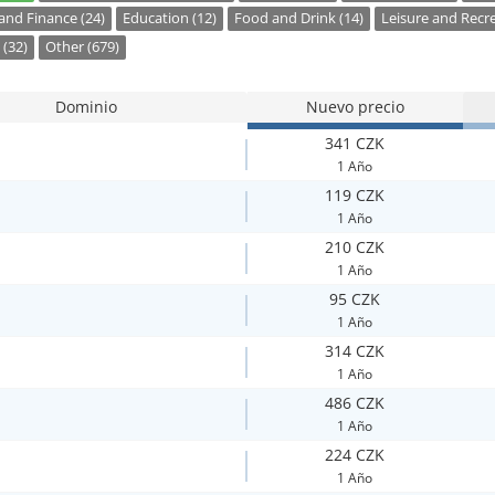
nd Finance (24)
Education (12)
Food and Drink (14)
Leisure and Recre
 (32)
Other (679)
Dominio
Nuevo precio
341 CZK
1 Año
119 CZK
1 Año
210 CZK
1 Año
95 CZK
1 Año
314 CZK
1 Año
486 CZK
1 Año
224 CZK
1 Año