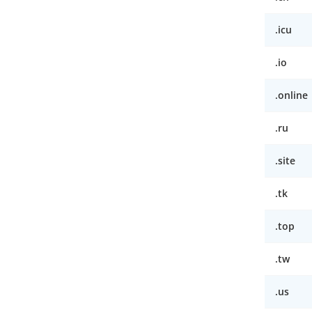
.icu
.io
.online
.ru
.site
.tk
.top
.tw
.us