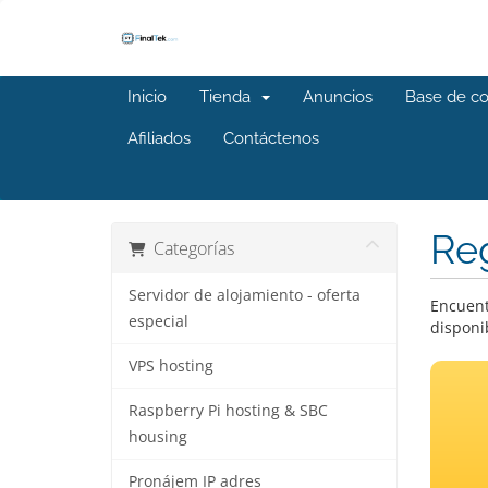
Inicio
Tienda
Anuncios
Base de c
Afiliados
Contáctenos
Reg
Categorías
Servidor de alojamiento - oferta
Encuent
especial
disponi
VPS hosting
Raspberry Pi hosting & SBC
housing
Pronájem IP adres