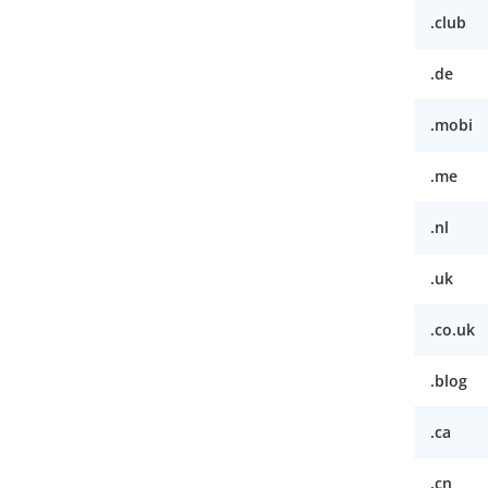
.club
.de
.mobi
.me
.nl
.uk
.co.uk
.blog
.ca
.cn