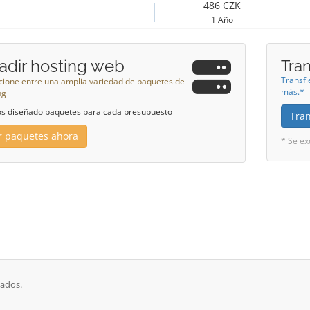
486 CZK
1 Año
adir hosting web
Tra
Transfi
cione entre una amplia variedad de paquetes de
más.*
ng
 diseñado paquetes para cada presupuesto
Tran
r paquetes ahora
* Se ex
vados.