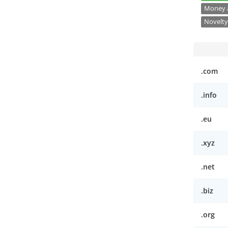
Money a
Novelty
.com
.info
.eu
.xyz
.net
.biz
.org